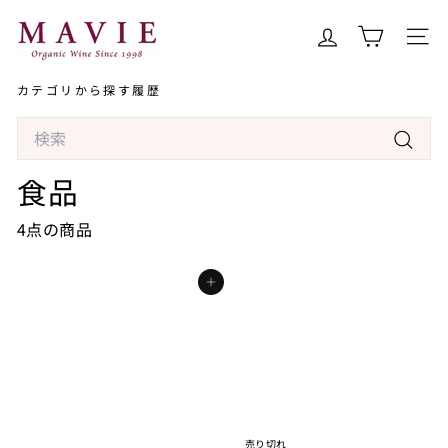
コ
オ
ン
ー
サイト
テ
ガ
ン
カテゴリから探す
履歴
ニ
ツ
ッ
Search
へ
ク
ス
検
ワ
食品
キ
索
イ
ッ
ン
4点の商品
プ
専
門
カートに入れる
店
マ
ヴ
ィ
売り切れ