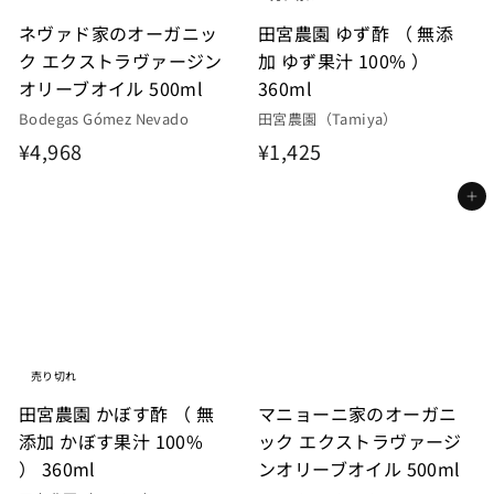
ネヴァド家のオーガニッ
田宮農園 ゆず酢 （ 無添
ク エクストラヴァージン
加 ゆず果汁 100% ）
オリーブオイル 500ml
360ml
Bodegas Gómez Nevado
田宮農園（Tamiya）
¥
¥
¥4,968
¥1,425
4
1
カートに入れる
,
,
9
4
6
2
8
5
売り切れ
田宮農園 かぼす酢 （ 無
マニョーニ家のオーガニ
添加 かぼす果汁 100%
ック エクストラヴァージ
） 360ml
ンオリーブオイル 500ml