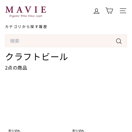
コ
オ
ン
ー
サイト
テ
ガ
ン
カテゴリから探す
履歴
ニ
ツ
ッ
Search
へ
ク
ス
検
ワ
クラフトビール
キ
索
イ
ッ
ン
2点の商品
プ
専
門
店
マ
ヴ
ィ
売り切れ
売り切れ