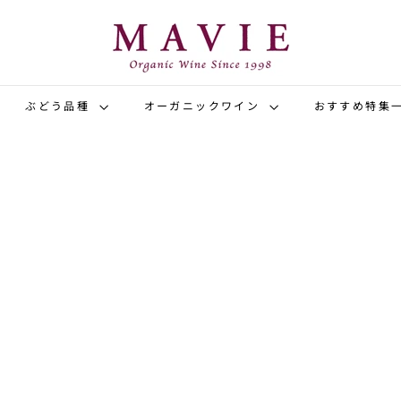
オ
ー
ガ
ニ
ッ
ぶどう品種
オーガニックワイン
おすすめ特集
ク
ワ
イ
ン
専
門
店
マ
カ
ヴ
ー
ト
ィ
に
入
れ