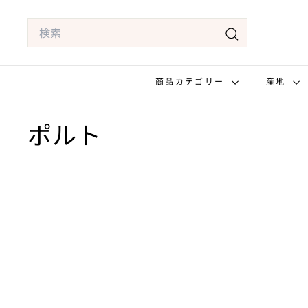
コ
Search
ン
テ
検
ン
索
商品カテゴリー
産地
ツ
へ
ス
ポルト
キ
ッ
プ