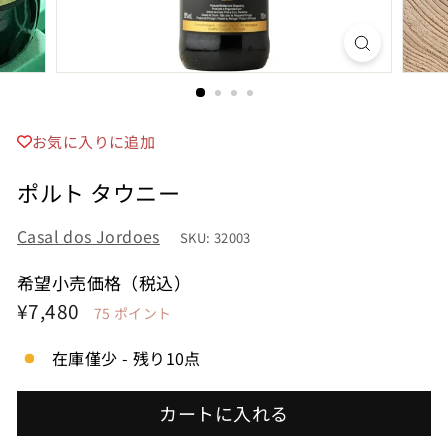
お気に入りに追加
ポルト タウニー
Casal dos Jordoes
SKU: 32003
希望小売価格（税込）
希
¥7,480
¥7,480
75
ポイント
望
在庫僅少 - 残り10点
小
売
カートに入れる
価