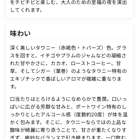
をチビチビと楽しむ、大人のための至福の夜を演出
してくれます。
味わい
深く美しいタウニー（赤褐色・トパーズ）色。グラ
スを回すと、イチゴやプラムのジャムなどの凝縮さ
れた甘やかさに、カカオ、ローストコーヒー、甘
草、そしてシガー（葉巻）のようなタウニー特有の
エキゾチックで香ばしいアロマが複雑に重なりま
す。
口当たりはとろけるようになめらかで豊潤。口いっ
ぱいに広がる芳醇な甘みと、ポートワイン特有のし
っかりとしたアルコール感（度数約20度）が体を温
かく包みます。そこに、タウニーならではの上品な
酸味が綺麗に寄り添うことで、甘さが重たくなりす
ぎず、絶妙なバランスで引き締まります。一口飲む