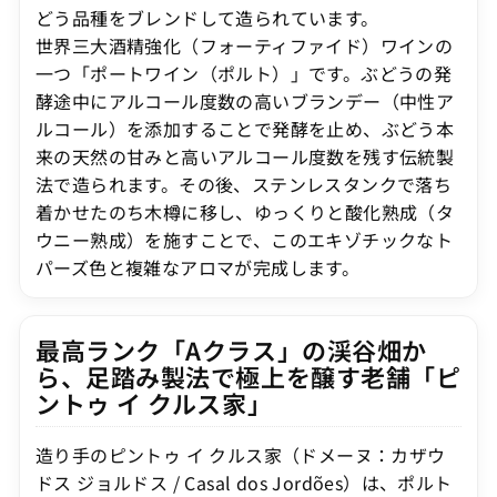
どう品種をブレンドして造られています。
世界三大酒精強化（フォーティファイド）ワインの
一つ「ポートワイン（ポルト）」です。ぶどうの発
酵途中にアルコール度数の高いブランデー（中性ア
ルコール）を添加することで発酵を止め、ぶどう本
来の天然の甘みと高いアルコール度数を残す伝統製
法で造られます。その後、ステンレスタンクで落ち
着かせたのち木樽に移し、ゆっくりと酸化熟成（タ
ウニー熟成）を施すことで、このエキゾチックなト
パーズ色と複雑なアロマが完成します。
最高ランク「Aクラス」の渓谷畑か
ら、足踏み製法で極上を醸す老舗「ピ
ントゥ イ クルス家」
造り手のピントゥ イ クルス家（ドメーヌ：カザウ
ドス ジョルドス / Casal dos Jordões）は、ポルト