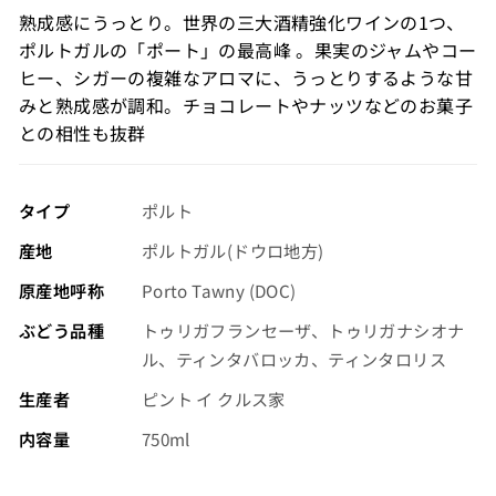
格
熟成感にうっとり。世界の三大酒精強化ワインの1つ、
（税
ポルトガルの「ポート」の最高峰 。果実のジャムやコー
込）
ヒー、シガーの複雑なアロマに、うっとりするような甘
みと熟成感が調和。チョコレートやナッツなどのお菓子
との相性も抜群
タイプ
ポルト
産地
ポルトガル(ドウロ地方)
原産地呼称
Porto Tawny (DOC)
ぶどう品種
トゥリガフランセーザ、トゥリガナシオナ
ル、ティンタバロッカ、ティンタロリス
生産者
ピント イ クルス家
内容量
750ml