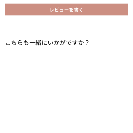
レビューを書く
こちらも一緒にいかがですか？
カートに入れる
ポルト タウニー
Casal dos Jordoes
¥
¥7,480
7