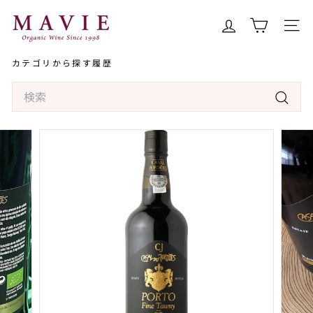
コ
オ
ン
ー
サイト
テ
ガ
ン
カテゴリから探す
履歴
ニ
ツ
ッ
Search
へ
ク
ス
検
ワ
キ
索
イ
ッ
ン
プ
専
門
店
マ
ヴ
ィ