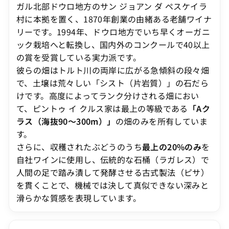
ガル北部ドウロ地方のサン ジョアン ダ ペスケイラ
村に本拠を置く、1870年創業の由緒ある老舗ワイナ
リーです。1994年、ドウロ地方でいち早くオーガニ
ック栽培へと転換し、国内外のコンクールで40以上
の賞を受賞している実力派です。
彼らの畑はトルト川の両岸に広がる急傾斜の段々畑
で、土壌は荒々しい「シスト（片岩質）」の石だら
けです。高度によってランク分けされる畑におい
て、ピントゥ イ クルス家は最上の等級である
「Aク
ラス（海抜90〜300m）」
の畑のみを所有していま
す。
さらに、収穫されたぶどうのうち
最上の20%のみ
を
自社ワインに使用し、伝統的な石桶（ラガレス）で
人間の足で踏み潰して発酵させる古式製法（ピサ）
を貫くことで、機械では決して真似できない深みと
滑らかな質感を表現しています。