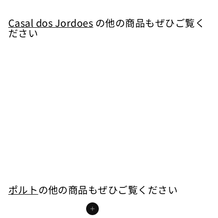
,
4
Casal dos Jordoes
の他の商品もぜひご覧く
ださい
8
0
カートに入れる
ポルト タウニー
Casal dos Jordoes
¥
¥7,480
7
,
4
ポルト
の他の商品もぜひご覧ください
8
カートに入れる
0