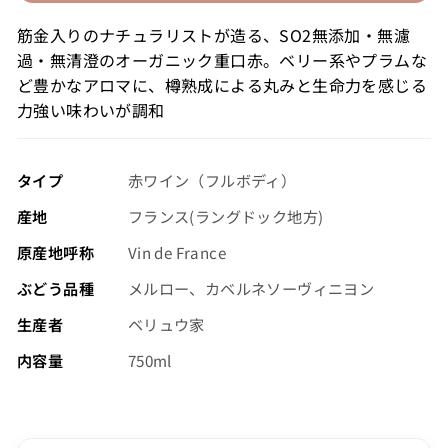
格
筋金入りのナチュラリストが造る、SO2無添加・無濾
（税
過・無清澄のオーガニック重口赤。ベリー系やプラムな
込）
ど豊かなアロマに、樽熟成による丸みと生命力を感じる
力強い味わいが調和
タイプ
赤ワイン（フルボディ）
産地
フランス(ラングドック地方)
原産地呼称
Vin de France
ぶどう品種
メルロー、カベルネソーヴィニヨン
生産者
ベリュウ家
内容量
750ml