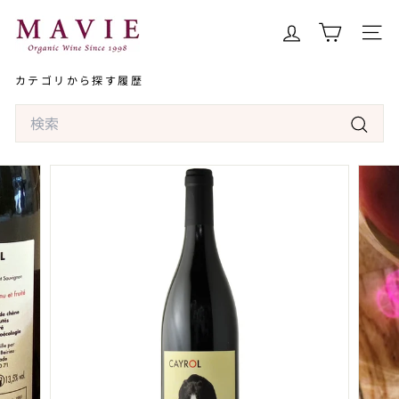
コ
オ
ン
ー
サイト
テ
ガ
ン
カテゴリから探す
履歴
ニ
ツ
ッ
Search
へ
ク
ス
検
ワ
キ
索
イ
ッ
ン
プ
専
門
店
マ
ヴ
ィ