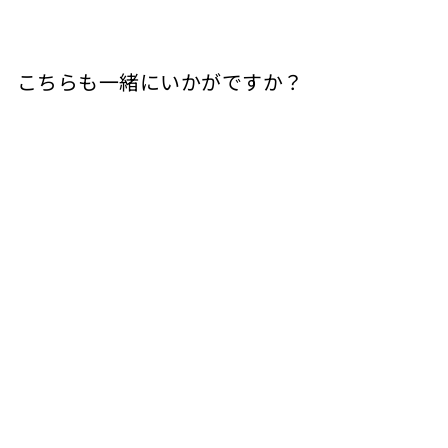
こちらも一緒にいかがですか？
売り切れ
カイロル （樽熟）
赤
Blanquette Beirieu
¥
¥5,720
5
,