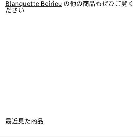
7
Blanquette Beirieu
の他の商品もぜひご覧く
ださい
2
0
売り切れ
カイロル （樽熟） 赤
Blanquette Beirieu
¥
¥5,720
5
,
7
最近見た商品
2
0