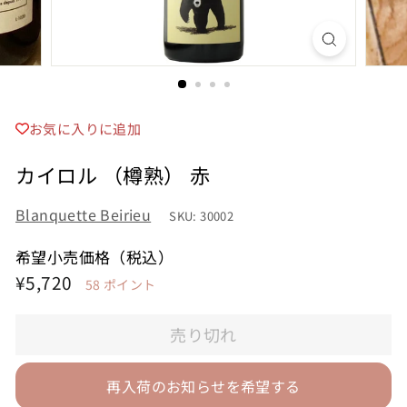
お気に入りに追加
カイロル （樽熟） 赤
Blanquette Beirieu
SKU: 30002
希望小売価格（税込）
希
¥5,720
¥5,720
58
ポイント
望
売り切れ
小
売
再入荷のお知らせを希望する
価