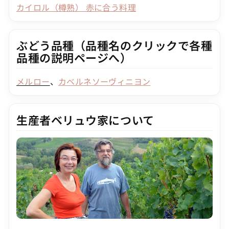
カイロル（樽熟） 赤に合う料理
ぶどう品種（品種名のクリックで各種
品種の説明ページへ）
メルロー
、
カベルネソーヴィニ
ヨン
生産者ベリュウ家について