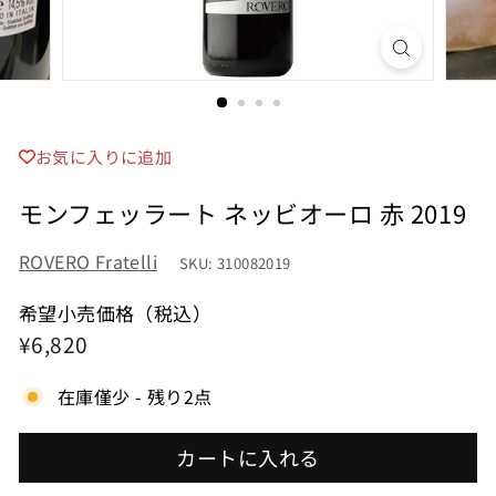
お気に入りに追加
モンフェッラート ネッビオーロ 赤 2019
ROVERO Fratelli
SKU: 310082019
希望小売価格（税込）
希
¥6,820
¥6,820
望
在庫僅少 - 残り2点
小
売
カートに入れる
価