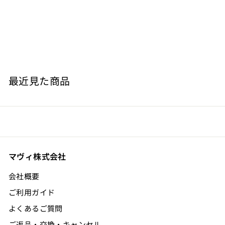
モンフェッラート ネッビオーロ 赤 2019
ROVERO Fratelli
¥
¥6,820
6
,
8
最近見た商品
2
0
マヴィ株式会社
会社概要
ご利用ガイド
よくあるご質問
ご返品・交換・キャンセル