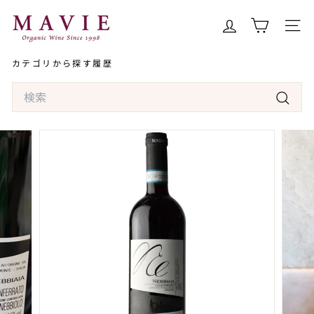
コ
オ
ン
ー
サイト
テ
ガ
ン
カテゴリから探す
履歴
ニ
ツ
ッ
Search
へ
ク
ス
検
ワ
キ
索
イ
ッ
ン
プ
専
門
店
マ
ヴ
ィ