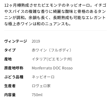
格
12ヶ月樽熟成させたピエモンテのネッビオーロ。イチゴ
（税
やスパイスの複雑な香りに綺麗な酸味と骨格のあるタン
込）
ニンが調和。余韻も長く、長期熟成も可能なエレガント
な極上赤ワインは和のニュアンスも。
ヴィンテージ
2019
タイプ
赤ワイン（フルボディ）
産地
イタリア(ピエモンテ州)
原産地呼称
Monferrato DOC Rosso
ぶどう品種
ネッビオーロ
生産者
ロヴェロ家
内容量
750ml