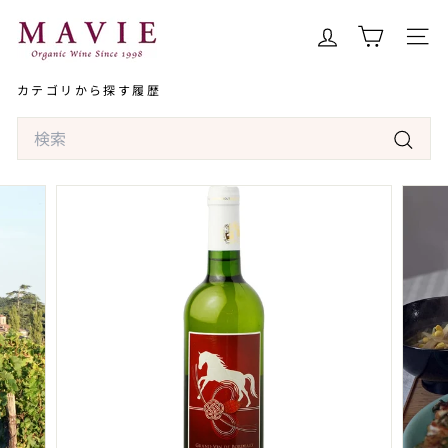
コ
オ
ン
ー
サイト
テ
ガ
ン
カテゴリから探す
履歴
ニ
ツ
ッ
Search
へ
ク
ス
検
ワ
キ
索
イ
ッ
ン
プ
専
門
店
マ
ヴ
ィ