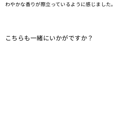
わやかな香りが際立っているように感じました。
こちらも一緒にいかがですか？
カートに入れる
ボルドー（アントル
ドゥー メール） 干
支ワイン（午） 白
PIVA SCEA
¥
¥3,410