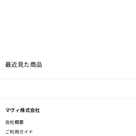
ボルドー（アントル ドゥー メール） 干支ワイン
（午） 白
PIVA SCEA
¥
¥3,410
3
,
4
最近見た商品
1
0
マヴィ株式会社
会社概要
ご利用ガイド