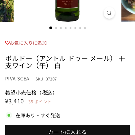
お気に入りに追加
ボルドー（アントル ドゥー メール） 干
支ワイン（午） 白
PIVA SCEA
SKU: 37207
希望小売価格（税込）
希
¥3,410
¥3,410
35
ポイント
望
在庫あり・すぐ発送
小
売
カートに入れる