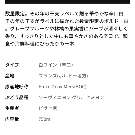
価
格
数量限定。その年の干支ラベルで贈る華やかな辛口白
（税
その年の干支がラベルに描かれた数量限定のボルドー白
込）
。グレープフルーツや林檎の果実香にハーブが清々しく
香り、すっきりとした中にも華やかさのある辛口で、和
食や海鮮料理にぴったりの一本
タイプ
白ワイン（辛口）
産地
フランス(ボルドー地方)
原産地呼称
Entre Deux Mers(AOC)
ぶどう品種
ソーヴィニヨン グリ、セミヨン
生産者
ピヴァ家
内容量
750ml