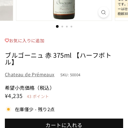
お気に入りに追加
ブルゴーニュ 赤 375ml 【ハーフボト
ル】
Chateau de Prémeaux
SKU: 50004
希望小売価格（税込）
希
¥4,235
¥4,235
43
ポイント
望
在庫僅少 - 残り2点
小
売
カートに入れる