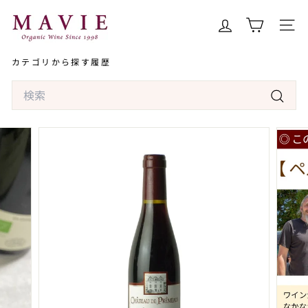
コ
オ
ン
ー
サイト
テ
ガ
ン
カテゴリから探す
履歴
ニ
ツ
ッ
Search
へ
ク
ス
検
ワ
キ
索
イ
ッ
ン
プ
専
門
店
マ
ヴ
ィ