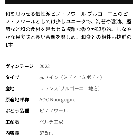
価
格
和を思わせる個性派ピノ・ノワール ブルゴーニュのピ
（税
ノ・ノワールとしては少しユニークで、海苔や醤油、鰹
込）
節など和の食材を思わせる複雑な香りが印象的。しなや
かな果実味と長い余韻を楽しめ、和食との相性も抜群の
1本
ヴィンテージ
2022
タイプ
赤ワイン（ミディアムボディ）
産地
フランス(ブルゴーニュ地方)
原産地呼称
AOC Bourgogne
ぶどう品種
ピノノワール
生産者
ペルチエ家
内容量
375ml