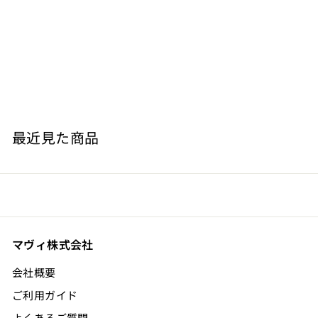
ブルゴーニュ 赤 375ml 【ハーフボトル】
Chateau de Prémeaux
¥
¥4,235
4
,
2
最近見た商品
3
5
マヴィ株式会社
会社概要
ご利用ガイド
よくあるご質問