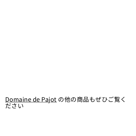
ガスコーニュ ベトゥ
ラン 赤
Domaine de Pajot
¥
¥2,915
2
,
9
Domaine de Pajot
の他の商品もぜひご覧く
ださい
1
5
カートに入れる