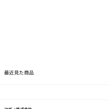
ガスコーニュ ベトゥラン 赤
Domaine de Pajot
¥
¥2,915
2
,
9
最近見た商品
1
5