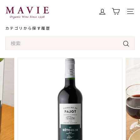
コ
オ
ン
ー
サイト
テ
ガ
ン
カテゴリから探す
履歴
ニ
ツ
ッ
Search
へ
ク
ス
検
ワ
キ
索
イ
ッ
ン
プ
専
門
店
マ
ヴ
ィ