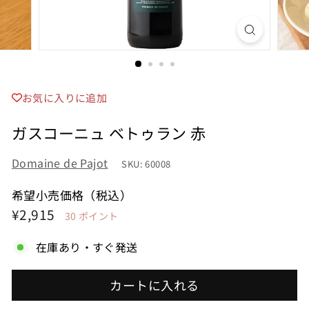
お気に入りに追加
ガスコーニュ ベトゥラン 赤
Domaine de Pajot
SKU: 60008
希望小売価格（税込）
希
¥2,915
¥2,915
30
ポイント
望
在庫あり・すぐ発送
小
売
カートに入れる
価