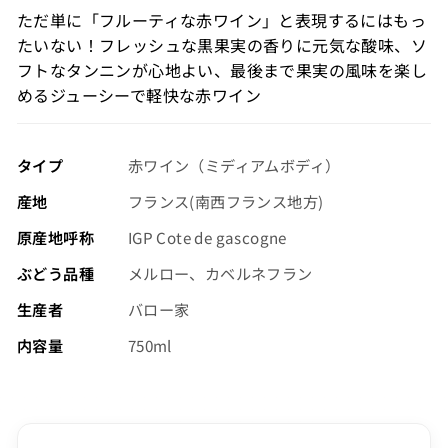
格
ただ単に「フルーティな赤ワイン」と表現するにはもっ
（税
たいない！フレッシュな黒果実の香りに元気な酸味、ソ
込）
フトなタンニンが心地よい、最後まで果実の風味を楽し
めるジューシーで軽快な赤ワイン
タイプ
赤ワイン（ミディアムボディ）
産地
フランス(南西フランス地方)
原産地呼称
IGP Cote de gascogne
ぶどう品種
メルロー、カベルネフラン
生産者
バロー家
内容量
750ml