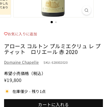
お気に入りに追加
アロース コルトン プルミエクリュ レ プ
ティット ロリエール 赤 2020
Domaine Chapelle
SKU: 628002020
希望小売価格（税込）
希
¥19,800
¥19,800
望
在庫僅少 - 残り1点
小
売
カートに入れる