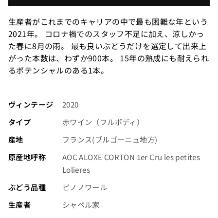
価
格
生産者がこれまでのキャリアの中で最も困難な年という
（税
2021年。 コロナ禍でのスタッフ不足に加え、涼しかっ
込）
た春に8月の雨。 最も良いぶどうだけを選定して出来上
がった本数は、わずか900本。 15年の熟成にも耐えられ
るポテンシャルのある1本。
ヴィンテージ
2020
タイプ
赤ワイン（フルボディ）
産地
フランス(ブルゴーニュ地方)
原産地呼称
AOC ALOXE CORTON 1er Cru les petites
Lolieres
ぶどう品種
ピノノワール
生産者
シャペル家