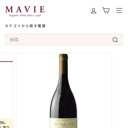
コ
オ
ン
ー
サイト
テ
ガ
ン
カテゴリから探す
履歴
ニ
ツ
ッ
Search
へ
ク
ス
検
ワ
キ
索
イ
ッ
ン
プ
専
門
店
マ
ヴ
ィ