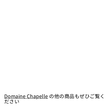
カートに入れる
アロース コルトン
プルミエクリュ レ
プティット ロリエ
ール 赤 2020
Domaine Chapelle
¥
¥19,800
1
9
,
Domaine Chapelle
の他の商品もぜひご覧く
ださい
8
0