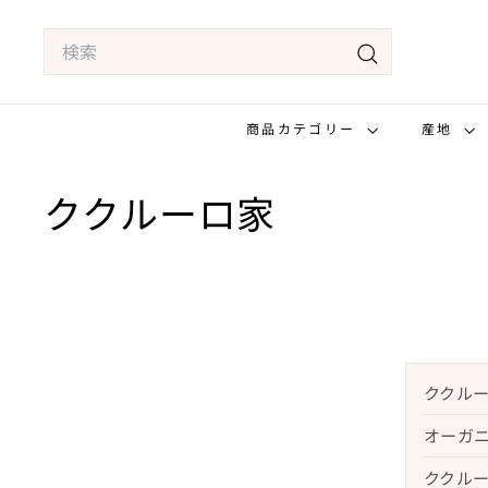
コ
Search
ン
テ
検
ン
索
商品カテゴリー
産地
ツ
へ
ス
ククルーロ家
キ
ッ
プ
ククル
オーガ
ククル