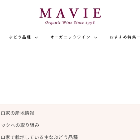
オ
ー
ガ
ニ
ッ
ぶどう品種
オーガニックワイン
おすすめ特集
ク
ワ
イ
ン
専
門
店
マ
ヴ
ーロ家の産地情報
ィ
ニックへの取り組み
ーロ家で栽培している主なぶどう品種