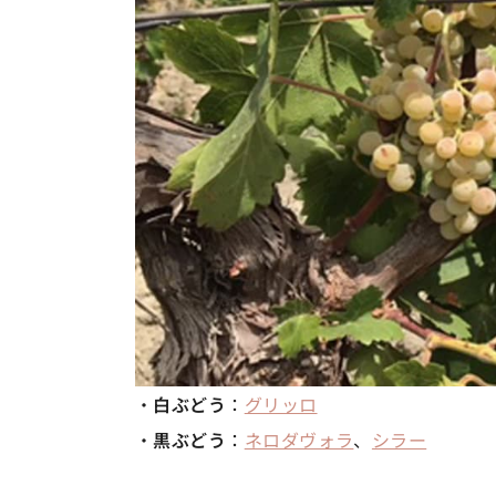
・
白ぶどう
：
グリッロ
・
黒ぶどう
：
ネロダヴォラ
、
シラー