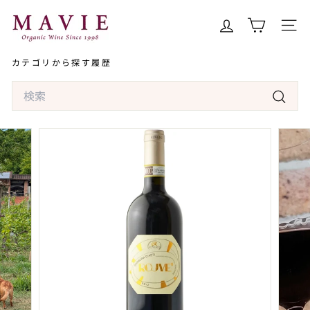
コ
オ
ン
ー
サイト
テ
ガ
ン
カテゴリから探す
履歴
ニ
ツ
ッ
Search
へ
ク
ス
検
ワ
キ
索
イ
ッ
ン
プ
専
門
店
マ
ヴ
ィ