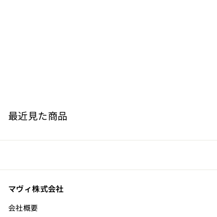
バルベーラ ダスティ スペリオーレ ロウヴェ 赤
ROVERO Fratelli
¥
¥12,100
1
2
,
最近見た商品
1
0
0
マヴィ株式会社
会社概要