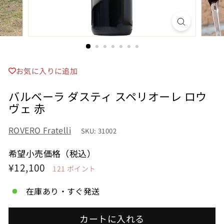
お気に入りに追加
バルベーラ ダスティ スペリオーレ ロウ
ヴェ 赤
ROVERO Fratelli
SKU: 31002
希望小売価格（税込）
希
¥12,100
¥12,100
121
ポイント
望
在庫あり・すぐ発送
小
売
カートに入れる