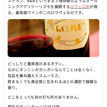
ストラン、B&Bというまるで理想郷のようなオーガ
ニックアグリツーリズモを展開する
ロヴェロ家
が誇
る、最高級ワインがこのロウヴェなのです。
どっしりと重厚感のあるボディ。
なのにタンニンがガシガシなんてことは全くなく、
気品を兼ね備えたスムースさ。
飲まなくても満足感に包まれるほどの濃密で複雑な
香り。
どこをとっても非の打ち所がありません。
現在のヴィンテージは2018年。