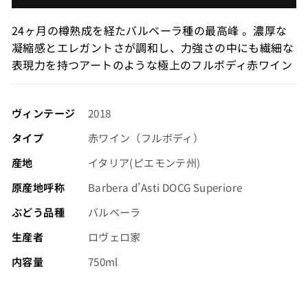
価
格
24ヶ月の樽熟成を経たバルベーラ種の最高峰 。濃厚な
（税
凝縮感とエレガントさが調和し、力強さの中にも繊細な
込）
表現力を持つアートのような極上のフルボディ赤ワイン
ヴィンテージ
2018
タイプ
赤ワイン（フルボディ）
産地
イタリア(ピエモンテ州)
原産地呼称
Barbera d’Asti DOCG Superiore
ぶどう品種
バルベーラ
生産者
ロヴェロ家
内容量
750ml