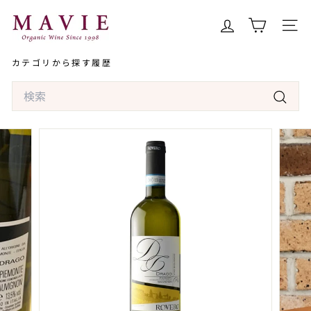
コ
オ
ン
ー
サイト
テ
ガ
ン
カテゴリから探す
履歴
ニ
ツ
ッ
Search
へ
ク
ス
検
ワ
キ
索
イ
ッ
ン
プ
専
門
店
マ
ヴ
ィ