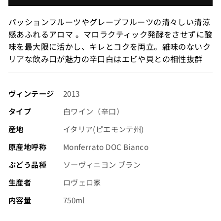
価
格
パッションフルーツやグレープフルーツの清々しい清涼
（税
感あふれるアロマ 。マロラクティック発酵をさせずに酸
込）
味を最大限に活かし、キレとコクを両立。雑味のないク
リアな飲み口が魅力の辛口白はエビや貝との相性抜群
ヴィンテージ
2013
タイプ
白ワイン（辛口）
産地
イタリア(ピエモンテ州)
原産地呼称
Monferrato DOC Bianco
ぶどう品種
ソーヴィニヨン ブラン
生産者
ロヴェロ家
内容量
750ml