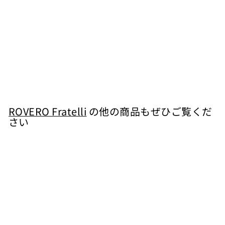
モンフェッラート ソ
ーヴィニョン ブラン
白 2013
ROVERO Fratelli
¥
¥5,830
5
,
8
ROVERO Fratelli
の他の商品もぜひご覧くだ
さい
3
0
カートに入れる