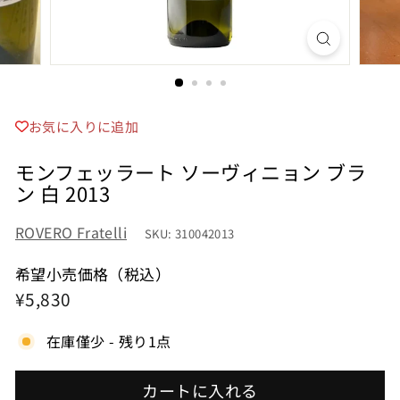
お気に入りに追加
モンフェッラート ソーヴィニョン ブラ
ン 白 2013
ROVERO Fratelli
SKU: 310042013
希望小売価格（税込）
希
¥5,830
¥5,830
望
在庫僅少 - 残り1点
小
売
カートに入れる