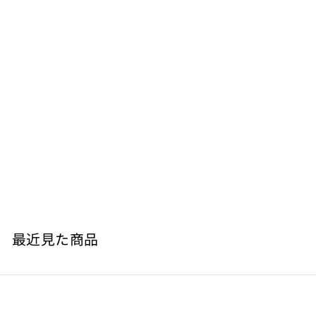
モンフェッラート ソーヴィニョン ブラン 白 2013
ROVERO Fratelli
¥
¥5,830
5
,
8
最近見た商品
3
0