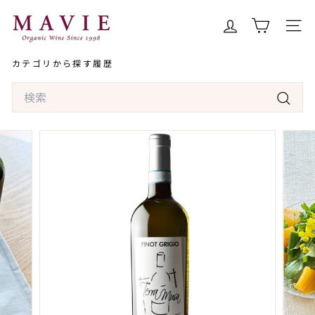
コ
オ
ン
ー
サイト
テ
ガ
ン
カテゴリから探す
履歴
ニ
ツ
ッ
Search
へ
ク
ス
検
ワ
キ
索
イ
ッ
ン
プ
専
門
店
マ
ヴ
ィ