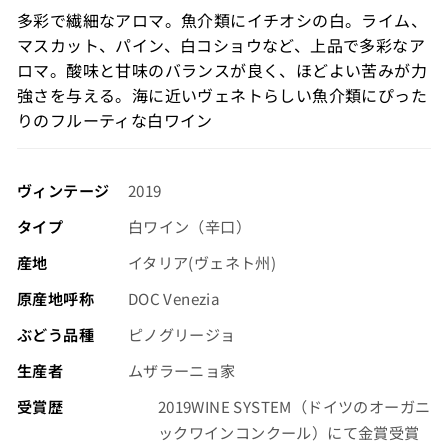
格
多彩で繊細なアロマ。魚介類にイチオシの白。ライム、
（税
マスカット、パイン、白コショウなど、上品で多彩なア
込）
ロマ。酸味と甘味のバランスが良く、ほどよい苦みが力
強さを与える。海に近いヴェネトらしい魚介類にぴった
りのフルーティな白ワイン
ヴィンテージ
2019
タイプ
白ワイン（辛口）
産地
イタリア(ヴェネト州)
原産地呼称
DOC Venezia
ぶどう品種
ピノグリージョ
生産者
ムザラーニョ家
受賞歴
2019WINE SYSTEM（ドイツのオーガニ
ックワインコンクール）にて金賞受賞