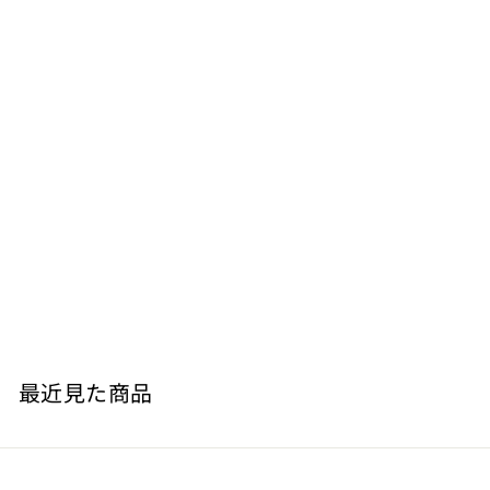
ピノグリージョ ヴェネツィア 白 2019
Terra Musa
¥
¥3,135
3
,
1
最近見た商品
3
5