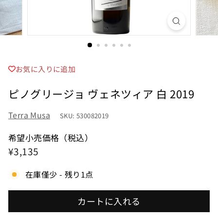
お気に入りに追加
ピノグリージョ ヴェネツィア 白 2019
Terra Musa
SKU: 530082019
希望小売価格（税込）
希
¥3,135
¥3,135
望
在庫僅少 - 残り1点
小
売
カートに入れる
価