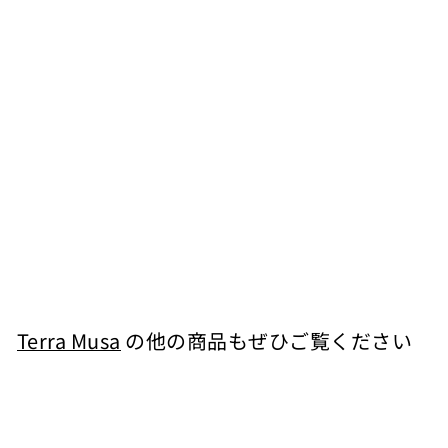
カートに入れる
ピノグリージョ ヴェ
ネツィア 白 2019
Terra Musa
¥
¥3,135
3
,
1
Terra Musa
の他の商品もぜひご覧ください
3
カートに入れる
5