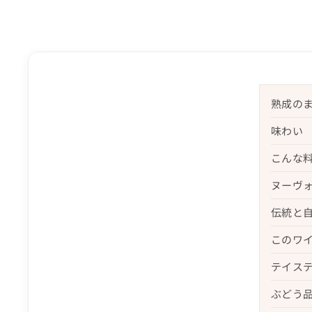
熟成の
味わい
こんな
ヌーヴ
伝統と
このワ
テイス
ぶどう