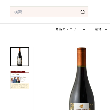
コ
Search
ン
テ
検
ン
索
商品カテゴリー
産地
ツ
へ
ス
キ
ッ
プ