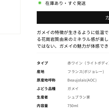
在庫あり・すぐ発送
小
売
価
ガメイの特徴が生きるように低温で
格
る花崗岩質由来のミネラル感が楽し
（税
ではない、ガメイの魅力が体感でき
込）
タイプ
赤ワイン（ライトボディ
産地
フランス(ボジョレー)
原産地呼称
Beaujolais(AOC)
ぶどう品種
ガメイ
生産者
シュブラン家
内容量
750ml