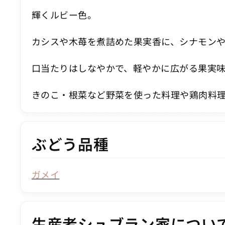
輝くルビー色。
カシスや木苺を煮詰めた果実香に、シナモン
口当たりはしなやかで、軽やかに広がる果実
きのこ・根菜など野菜を使った料理や鶏肉料
ぶどう品種
ガメイ
生産者シュブラン家につい