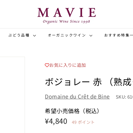
オ
ー
ガ
ニ
ッ
ぶどう品種
オーガニックワイン
おすすめ特集
ク
ワ
イ
お気に入りに追加
ン
専
ボジョレー 赤 （熟
門
店
Domaine du Crêt de Bine
SKU: 61
マ
ヴ
希望小売価格（税込）
ィ
希
¥4,840
¥4,840
49
ポイント
望