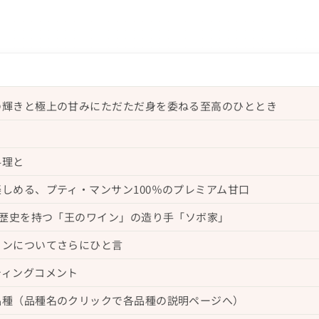
の輝きと極上の甘みにただただ身を委ねる至高のひととき
料理と
しめる、プティ・マンサン100％のプレミアム甘口
の歴史を持つ「王のワイン」の造り手「ソボ家」
インについてさらにひと言
ティングコメント
品種（品種名のクリックで各品種の説明ページへ）