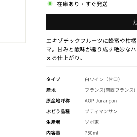
在庫あり・すぐ発送
小
売
価
エキゾチックフルーツに蜂蜜や柑橘
格
マ。甘みと酸味が織り成す絶妙なハ
（税
える仕上がり。
込）
タイプ
白ワイン（甘口）
産地
フランス(南西フランス)
原産地呼称
AOP Jurançon
ぶどう品種
プティマンサン
生産者
ソボ家
内容量
750ml