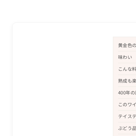
黄金色
味わい
こんな
熟成も楽
400年
このワ
テイス
ぶどう