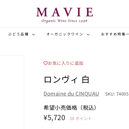
オ
ー
ガ
ニ
ッ
ぶどう品種
オーガニックワイン
おすすめ特集
ク
ワ
イ
お気に入りに追加
ン
専
ロンヴィ 白
門
店
Domaine du CINQUAU
SKU: 74005
マ
ヴ
希望小売価格（税込）
ィ
希
¥5,720
¥5,720
58
ポイント
望