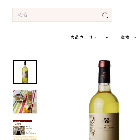
コ
Search
ン
テ
検
ン
索
商品カテゴリー
産地
ツ
へ
ス
キ
ッ
プ