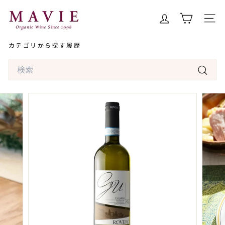
コ
オ
ン
ー
サイト
テ
ガ
ン
カテゴリから探す
履歴
ニ
ツ
ッ
Search
へ
ク
ス
検
ワ
キ
索
イ
ッ
ン
プ
専
門
店
マ
ヴ
ィ