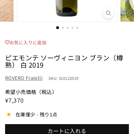
お気に入りに追加
ピエモンテ ソーヴィニヨン ブラン（樽
熟） 白 2019
ROVERO Fratelli
SKU: 310122019
希望小売価格（税込）
希
¥7,370
¥7,370
望
在庫僅少 - 残り1点
小
売
カートに入れる