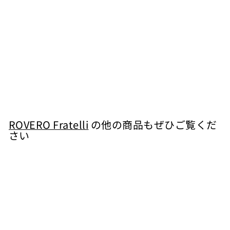
ピエモンテ ソーヴィ
ニヨン ブラン（樽
熟） 白 2019
ROVERO Fratelli
¥
¥7,370
7
,
3
ROVERO Fratelli
の他の商品もぜひご覧くだ
さい
7
0
カートに入れる