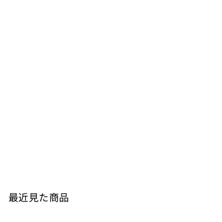
ピエモンテ ソーヴィニヨン ブラン（樽熟） 白
2019
ROVERO Fratelli
¥
¥7,370
7
,
3
最近見た商品
7