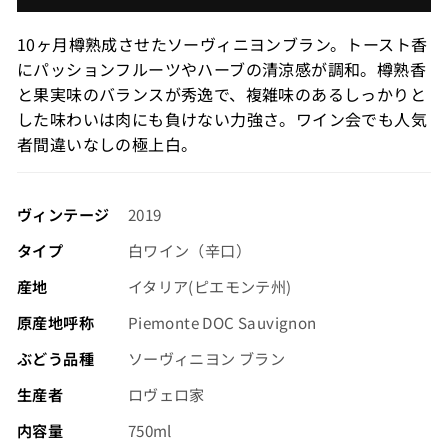
価
格
10ヶ月樽熟成させたソーヴィニヨンブラン。トースト香
（税
にパッションフルーツやハーブの清涼感が調和。樽熟香
込）
と果実味のバランスが秀逸で、複雑味のあるしっかりと
した味わいは肉にも負けない力強さ。ワイン会でも人気
者間違いなしの極上白。
ヴィンテージ
2019
タイプ
白ワイン（辛口）
産地
イタリア(ピエモンテ州)
原産地呼称
Piemonte DOC Sauvignon
ぶどう品種
ソーヴィニヨン ブラン
生産者
ロヴェロ家
内容量
750ml